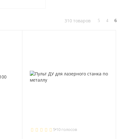
310 товаров
5
10 голосов