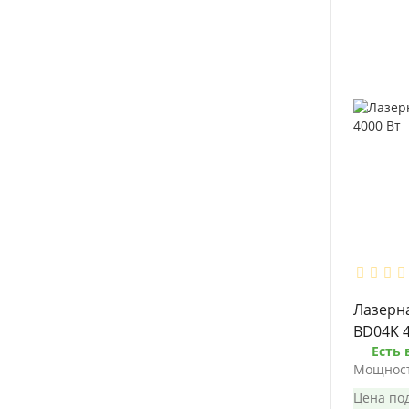
Лазерна
BD04K 4
Есть 
Мощност
Цена под