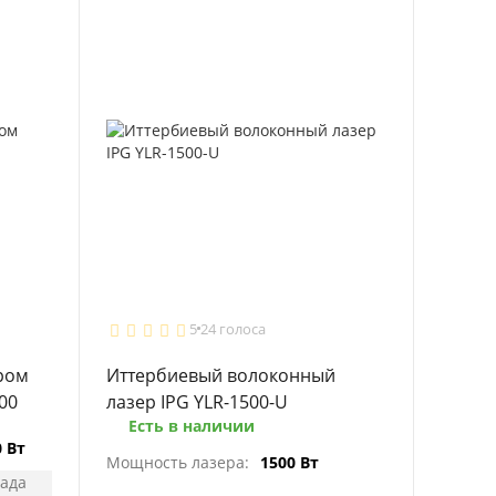
5
24 голоса
ром
Иттербиевый волоконный
00
лазер IPG YLR-1500-U
Есть в наличии
0 Вт
Мощность лазера:
1500 Вт
лада