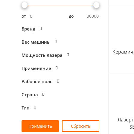
от
до
Бренд
Вес машины
Керамич
Мощность лазера
Применение
Рабочее поле
Страна
Тип
Лазер
S