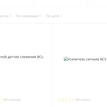
ности
По названию
По цене
5
5 голосов
5
4 голоса