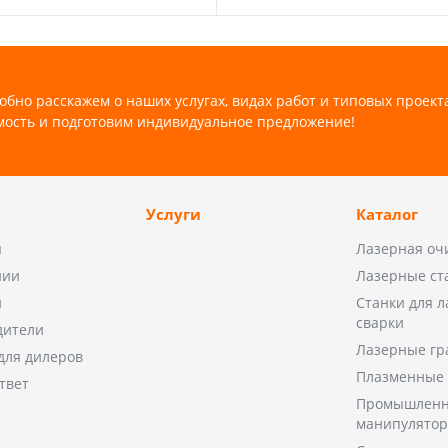
обно расскажем о наших услугах, видах работ и типовых проект
мость и подготовим индивидуальное предложение!
Услуги
Каталог
ы
Лазерная оч
нии
Лазерные ст
и
Станки для 
сварки
дители
Лазерные гр
для дилеров
Плазменные 
твет
Промышленн
манипулято