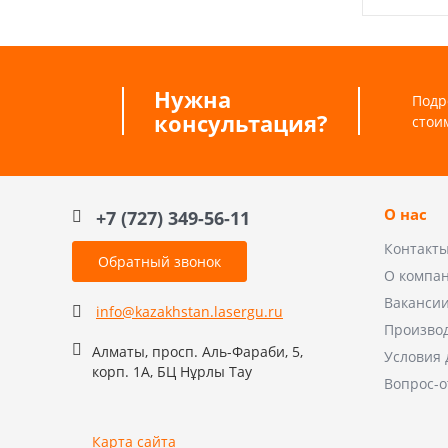
Нужна
Подр
консультация?
стои
О нас
+7 (727) 349-56-11
Контакт
Обратный звонок
О компа
Ваканси
info@kazakhstan.lasergu.ru
Произво
Алматы, просп. Аль-Фараби, 5,
Условия 
корп. 1А, БЦ Нұрлы Тау
Вопрос-о
Карта сайта