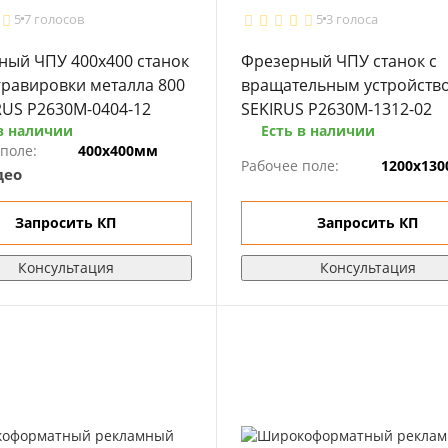
5
7 голосов
5
3 голоса
ный ЧПУ 400х400 станок
Фрезерный ЧПУ станок с
гравировки металла 800
вращательным устройств
RUS P2630M-0404-12
SEKIRUS P2630M-1312-02
в наличии
Есть в наличии
поле:
400х400мм
Рабочее поле:
1200х13
део
Запросить КП
Запросить КП
Консультация
Консультация