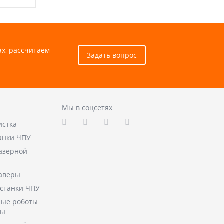
ах, рассчитаем
Задать вопрос
Мы в соцсетях
истка
анки ЧПУ
лазерной
аверы
станки ЧПУ
ые роботы
ры