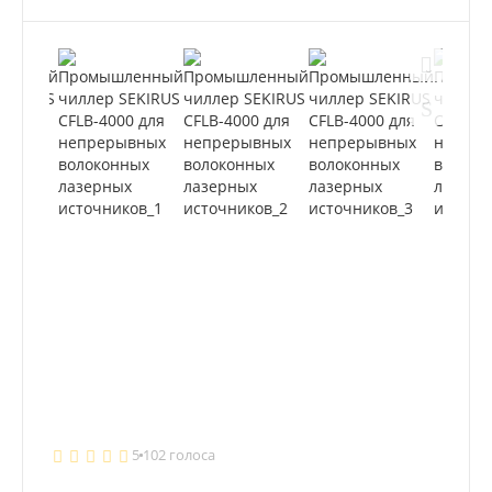
5
102 голоса