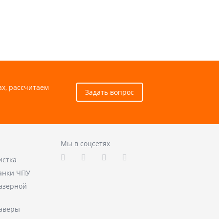
ах, рассчитаем
Задать вопрос
Мы в соцсетях
истка
анки ЧПУ
лазерной
аверы