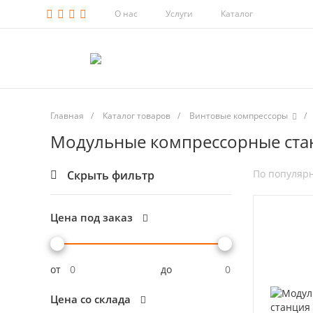
О нас
Услуги
Каталог
Главная
/
Каталог товаров
/
Винтовые компрессоры
/
Модульные компрессорные ста
По популяр
Скрыть фильтр
Цена под заказ
от
до
Цена со склада