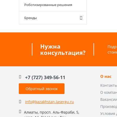
Роботизированные решения
Бренды
Нужна
Подр
консультация?
стои
О нас
+7 (727) 349-56-11
Контакт
Обратный звонок
О компа
Ваканси
info@kazakhstan.lasergu.ru
Произво
Алматы, просп. Аль-Фараби, 5,
Условия 