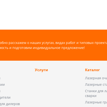
обно расскажем о наших услугах, видах работ и типовых проект
мость и подготовим индивидуальное предложение!
Услуги
Каталог
ы
Лазерная оч
нии
Лазерные ст
и
Станки для 
сварки
дители
Лазерные гр
для дилеров